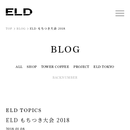
ELD もちつき大会 2018
TOP
BLOG
BLOG
ALL
SHOP
TOWER COFFEE
PROJECT
ELD TOKYO
BACKNUMBER
ELD TOPICS
ELD もちつき大会 2018
2018.01.08